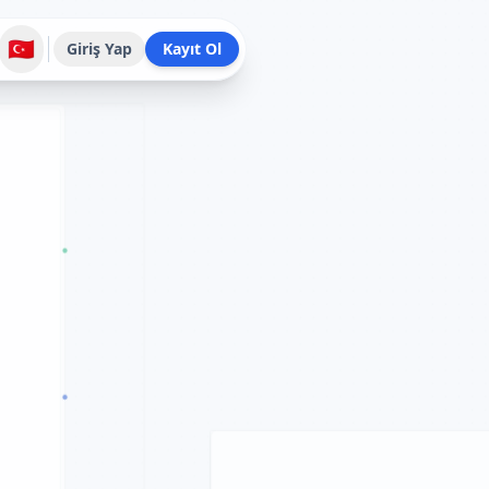
🇹🇷
Giriş Yap
Kayıt Ol
Chart Data
Filtered Data