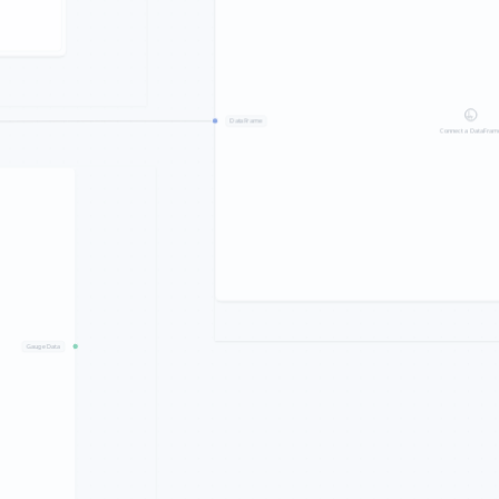
DataFrame
Connect a DataFram
Gauge Data