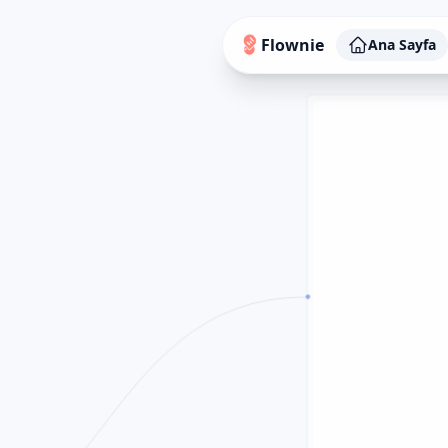
Flownie
Ana Sayfa
DF / Enriched DF